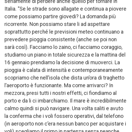
seriamente di perdere anche quello per tornare in
Italia. “Se le strade sono allagate e continua a piovere
come possiamo partire giovedi? La domanda più
ricorrente. Non possiamo stare li ad aspettare
soprattutto perché le previsioni meteo continuano a
prevedere pioggia consistente (anche se poi non
sarà così). Facciamo lo zaino, ci facciamo coraggio,
studiamo un piano in totale sicurezza e la mattina del
16 gennaio prendiamo la decisione di muoverci. La
pioggia è calata di intensità e contemporaneamente
scopriamo che nell’isola che dista un’ora di traghetto
l’aeroporto è funzionante. Ma come arrivarci? In
mezzora, presi tutti i nostri effetti, ci fiondiamo al
porto e da li ci imbarchiamo. Il mare è incredibilmente
calmo quindi si può navigare. Una volta saliti e avuto
la conferma che i voli fossero operativi, dal telefono
(in aeroporto non c’era nessun banco per acquistare i
voli) scegliamo il primo in partenza senza neanche