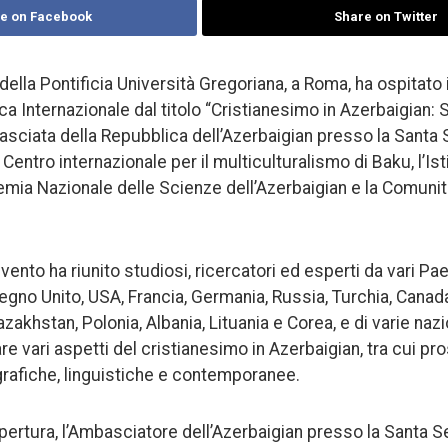
e on Facebook
Share on Twitter
ella Pontificia Università Gregoriana, a Roma, ha ospitato i
a Internazionale dal titolo “Cristianesimo in Azerbaigian: S
asciata della Repubblica dell’Azerbaigian presso la Santa 
Centro internazionale per il multiculturalismo di Baku, l’Ist
emia Nazionale delle Scienze dell’Azerbaigian e la Comunit
evento ha riunito studiosi, ricercatori ed esperti da vari Pa
, Regno Unito, USA, Francia, Germania, Russia, Turchia, Canad
zakhstan, Polonia, Albania, Lituania e Corea, e di varie nazi
re vari aspetti del cristianesimo in Azerbaigian, tra cui pr
rafiche, linguistiche e contemporanee.
 apertura, l’Ambasciatore dell’Azerbaigian presso la Santa Se