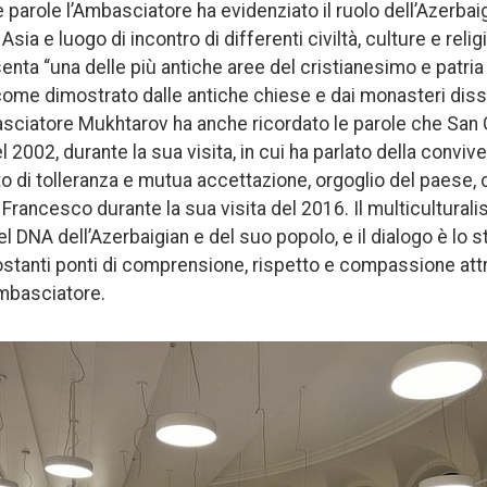
parole l’Ambasciatore ha evidenziato il ruolo dell’Azerbaig
sia e luogo di incontro di differenti civiltà, culture e relig
enta “una delle più antiche aree del cristianesimo e patria
come dimostrato dalle antiche chiese e dai monasteri disse
sciatore Mukhtarov ha anche ricordato le parole che San G
l 2002, durante la sua visita, in cui ha parlato della conviv
rito di tolleranza e mutua accettazione, orgoglio del paese
rancesco durante la sua visita del 2016. Il multiculturali
 DNA dell’Azerbaigian e del suo popolo, e il dialogo è lo s
stanti ponti di comprensione, rispetto e compassione att
Ambasciatore.