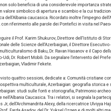
e non solo beneficia di una considerevole importanza strat
 valore simbolico di apertura e scambio e la cui tradizion
oca dell’Albania caucasica. Ricordato inoltre l’impegno dell
, con riferimento alle parole dei Pontefici in visita nel Paes
guire il Prof. Karim Shukurov, Direttore dell’Istituto di Sto
nale delle Scienze dell’Azerbaigian, il Direttore Esecutivo
 multiculturalismo di Baku, Dr. Ravan Hasanov e il Capo del
o-Udi, Dr. Robert Mobili. Da segnalare l’intervento del Pref
zerbaigian, Vladimir Fekete.
visto quattro sessioni, dedicate a: Comunità cristiane c
ospettiva multiculturale, Azerbaigian: geografia storica e s
baigian: studi sulle fonti e storiografia, Patrimonio archeo
e nell’Albania Caucasica. Tra i relatori, si segnala la partec
 Jr, dell’Archimandrita Alexy, della ricercatrice Ulviyya Haji
Prof. Farda Asadov, del Dr. Yuksel Ozgen e di molti altri m