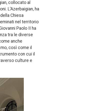
ian, collocato al
ioni. L’Azerbaigian, ha
 della Chiesa
minati nel territorio
iovanni Paolo II ha
enza tra le diverse
, come anche
smo, così come il
trumento con cui il
raverso culture e