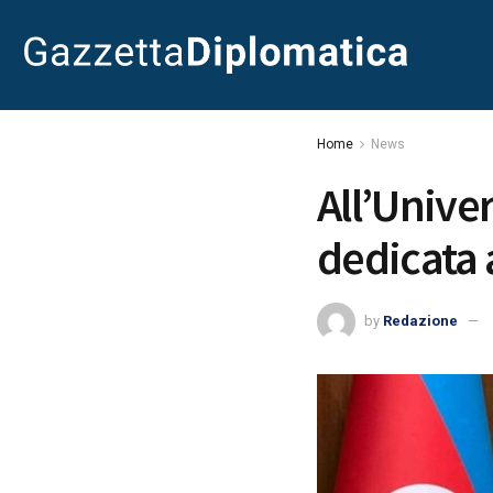
Home
News
All’Unive
dedicata 
by
Redazione