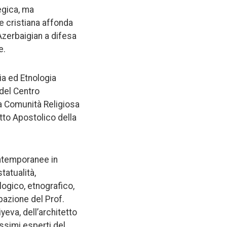
egica, ma
e cristiana affonda
’Azerbaigian a difesa
e.
ria ed Etnologia
 del Centro
la Comunità Religiosa
etto Apostolico della
ontemporanee in
tatualità,
logico, etnografico,
ipazione del Prof.
yeva, dell’architetto
assimi esperti del