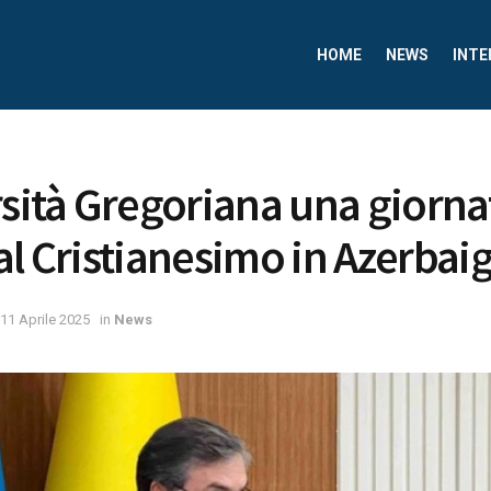
HOME
NEWS
INTE
rsità Gregoriana una giorna
al Cristianesimo in Azerbai
11 Aprile 2025
in
News