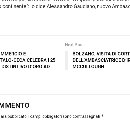
ro continente”: lo dice Alessandro Gaudiano, nuovo Ambascia
Next Post
OMMERCIO E
BOLZANO, VISITA DI CORT
ITALO-CECA CELEBRA I 25
DELL’AMBASCIATRICE D’I
. DISTINTIVO D’ORO AD
MCCULLOUGH
OMMENTO
*
 sarà pubblicato.
I campi obbligatori sono contrassegnati