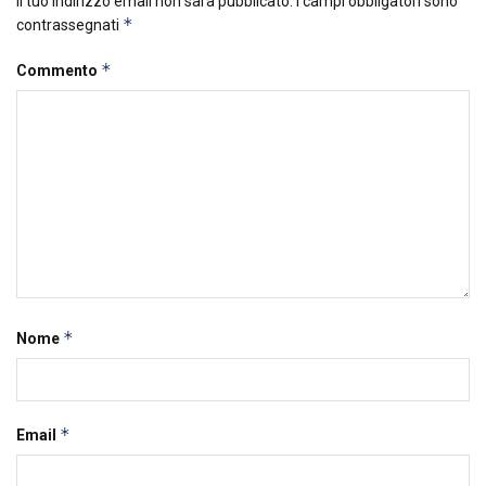
Il tuo indirizzo email non sarà pubblicato.
I campi obbligatori sono
*
contrassegnati
*
Commento
*
Nome
*
Email