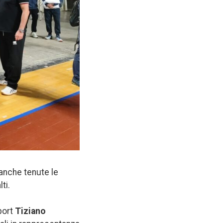
 anche tenute le
ti.
port
Tiziano