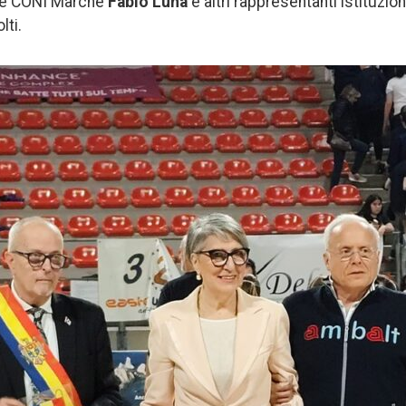
nte CONI Marche
Fabio Luna
e altri rappresentanti istituzio
lti.