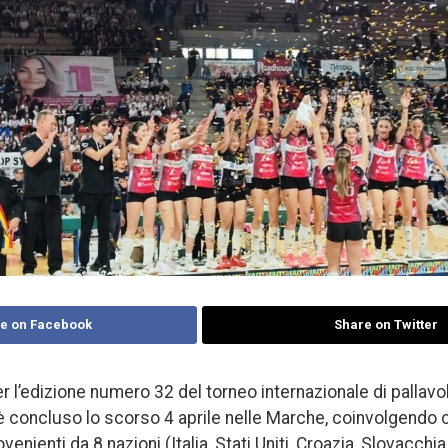
e on Facebook
Share on Twitter
l’edizione numero 32 del torneo internazionale di pallavol
 è concluso lo scorso 4 aprile nelle Marche, coinvolgend
enienti da 8 nazioni (Italia, Stati Uniti, Croazia, Slovacchi