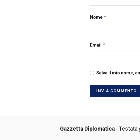
*
Nome
*
Email
Salva il mio nome, e
Gazzetta Diplomatica
- Testata g