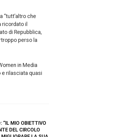
 “tutt’altro che
ricordato il
iato di Repubblica,
urtroppo perso la
l Women in Media
 e rilasciata quasi
 “IL MIO OBIETTIVO
NTE DEL CIRCOLO
I MIGLIORARE LA SUA