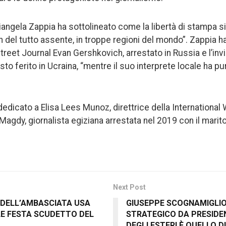
angela Zappia ha sottolineato come la libertà di stampa sia
del tutto assente, in troppe regioni del mondo”. Zappia ha 
Street Journal Evan Gershkovich, arrestato in Russia e l’inv
to ferito in Ucraina, “mentre il suo interprete locale ha p
edicato a Elisa Lees Munoz, direttrice della Internationa
agdy, giornalista egiziana arrestata nel 2019 con il marito
Next Post
 DELL’AMBASCIATA USA
GIUSEPPE SCOGNAMIGLIO:
LE FESTA SCUDETTO DEL
STRATEGICO DA PRESIDE
DEGLI ESTERI È QUELLO D