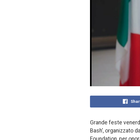
Shar
Grande feste venerdì
Bash’, organizzato d
Foundation, per onor