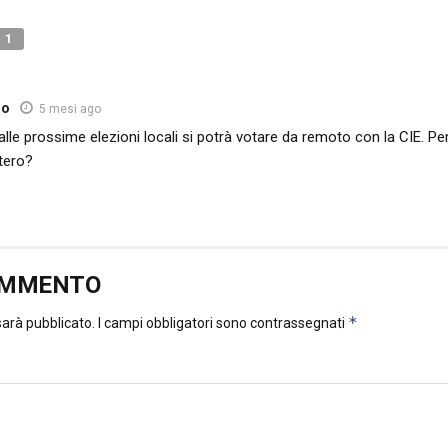
1
so
5 mesi ago
 alle prossime elezioni locali si potrà votare da remoto con la CIE. P
stero?
OMMENTO
*
 sarà pubblicato.
I campi obbligatori sono contrassegnati