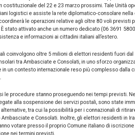
 costituzionale del 22 e 23 marzo prossimi. Tale Unità ope
ani logistici e assiste la rete diplomatico-consolare nella
oordinerà le operazioni relative agli oltre 80 voli previsti per
 È stato attivato anche un numero dedicato (06 3691 5800)
istenza e informazioni ai cittadini italiani all’estero.
ali coinvolgono oltre 5 milioni di elettori residenti fuori da
solari tra Ambasciate e Consolati, in uno sforzo organizza
e in un contesto internazionale reso più complesso dalla cr
.
aesi le procedure stanno proseguendo nei tempi previsti. Nei
à legate alla sospensione dei servizi postali, sono state i
lternative, tra cui la possibilità per i connazionali di ritirar
mbasciate e Consolati. Inoltre, gli elettori residenti in Ir
tranno votare presso il proprio Comune italiano di iscrizion
ione nei termini previsti.