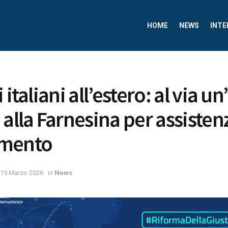
HOME
NEWS
INTE
 italiani all’estero: al via u
 alla Farnesina per assisten
amento
15 Marzo 2026
in
News