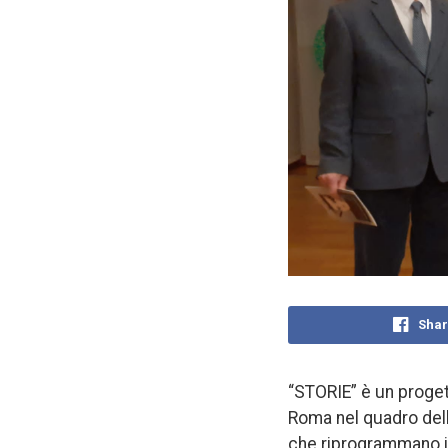
Shar
“STORIE” è un progett
Roma nel quadro dell
che riprogrammano i