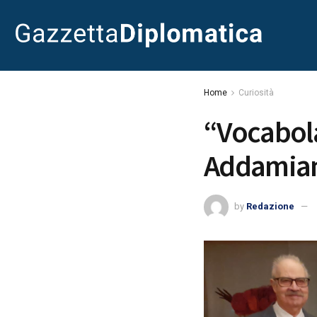
Home
Curiosità
“Vocabola
Addamiano
by
Redazione