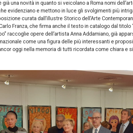
 già una novità in quanto si veicolano a Roma nomi dell’a
 che evidenziano e mettono in luce gli svolgimenti più intriga
posizione curata dall’illustre Storico dell’Arte Contempora
 Carlo Franza, che firma anche il testo in catalogo dal tito
o” raccoglie opere dell’artista Anna Addamiano, già appars
ternazionale come una figura delle più interessanti e proposit
cor oggi nella memoria di tutti ricordata come chiara e s