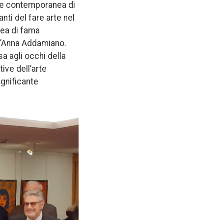
rte contemporanea di
nti del fare arte nel
nea di fama
lo “Anna Addamiano.
a agli occhi della
ive dell’arte
ignificante