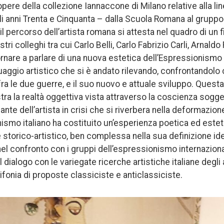
pere della collezione Iannaccone di Milano relative alla l
a gli anni Trenta e Cinquanta – dalla Scuola Romana al gruppo
 il percorso dell’artista romana si attesta nel quadro di un 
tri colleghi tra cui Carlo Belli, Carlo Fabrizio Carli, Arnald
ornare a parlare di una nuova estetica dell’Espressionismo 
guaggio artistico che si è andato rilevando, confrontandolo
 fra le due guerre, e il suo nuovo e attuale sviluppo. Questa
 la realtà oggettiva vista attraverso la coscienza sogget
nte dell’artista in crisi che si riverbera nella deformazione
ismo italiano ha costituito un’esperienza poetica ed este
 storico-artistico, ben complessa nella sua definizione ide
nel confronto con i gruppi dell’espressionismo internazion
el dialogo con le variegate ricerche artistiche italiane degli 
lifonia di proposte classiciste e anticlassiciste.