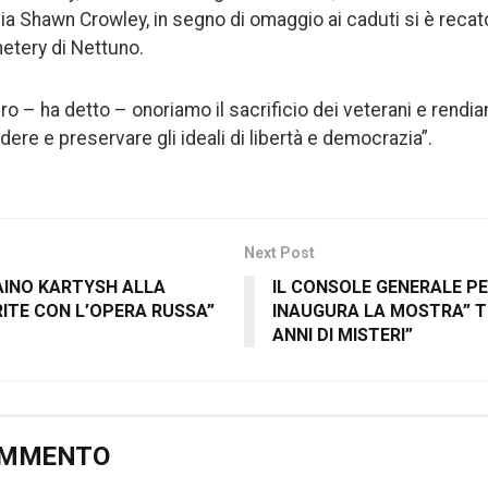
talia Shawn Crowley, in segno di omaggio ai caduti si è recato 
tery di Nettuno.
ro – ha detto – onoriamo il sacrificio dei veterani e rendi
ndere e preservare gli ideali di libertà e democrazia”.
Next Post
AINO KARTYSH ALLA
IL CONSOLE GENERALE PE
RITE CON L’OPERA RUSSA”
INAUGURA LA MOSTRA” 
ANNI DI MISTERI”
OMMENTO