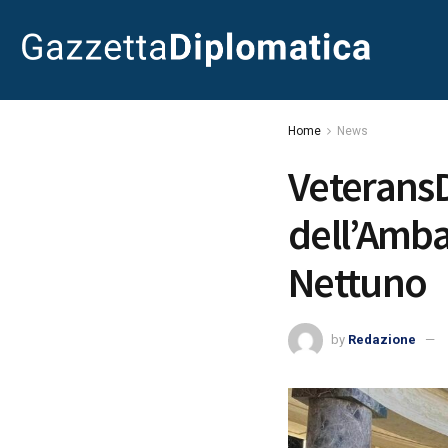
Home
News
VeteransD
dell’Ambas
Nettuno
by
Redazione