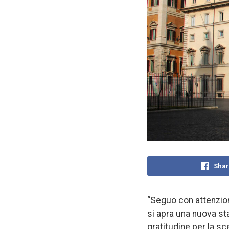
Shar
“Seguo con attenzion
si apra una nuova st
gratitudine per la sce