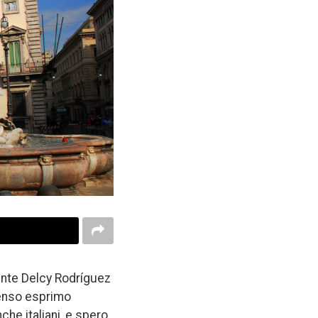
ente Delcy Rodríguez
senso esprimo
nche italiani, e spero