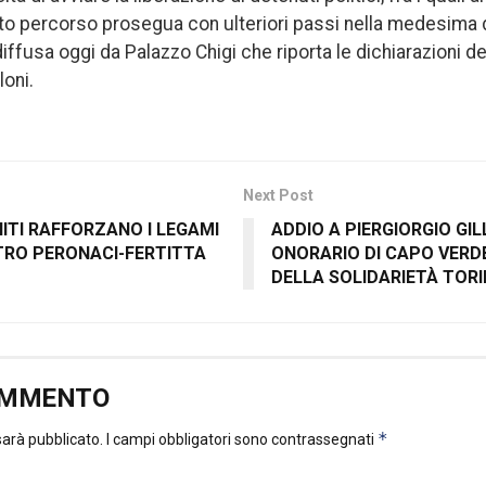
o percorso prosegua con ulteriori passi nella medesima d
diffusa oggi da Palazzo Chigi che riporta le dichiarazioni d
loni.
Next Post
UNITI RAFFORZANO I LEGAMI
ADDIO A PIERGIORGIO GIL
NTRO PERONACI-FERTITTA
ONORARIO DI CAPO VERDE
DELLA SOLIDARIETÀ TORI
OMMENTO
*
 sarà pubblicato.
I campi obbligatori sono contrassegnati