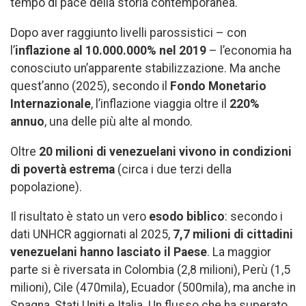
tempo di pace della storia contemporanea.
Dopo aver raggiunto livelli parossistici – con
l’
inflazione al 10.000.000% nel 2019
– l’economia ha
conosciuto un’apparente stabilizzazione. Ma anche
quest’anno (2025), secondo il
Fondo Monetario
Internazionale
, l’inflazione viaggia oltre il
220%
annuo
, una delle più alte al mondo.
Oltre
20 milioni di venezuelani vivono in condizioni
di povertà estrema
(circa i due terzi della
popolazione).
Il risultato è stato un vero
esodo biblico
: secondo i
dati UNHCR aggiornati al 2025,
7,7 milioni di cittadini
venezuelani hanno lasciato il Paese
. La maggior
parte si è riversata in Colombia (2,8 milioni), Perù (1,5
milioni), Cile (470mila), Ecuador (500mila), ma anche in
Spagna, Stati Uniti e Italia. Un flusso che ha superato,