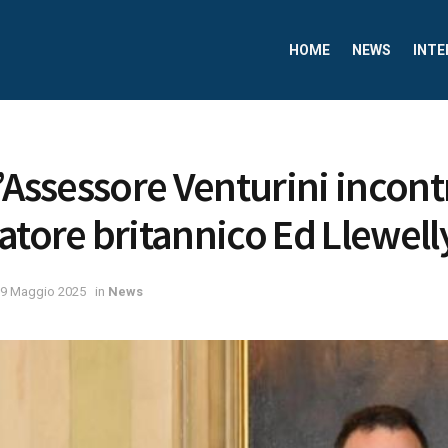
HOME
NEWS
INTE
l’Assessore Venturini incont
atore britannico Ed Llewell
9 Maggio 2025
in
News