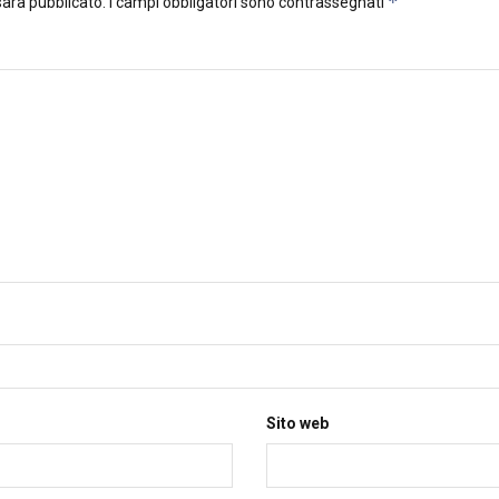
*
 sarà pubblicato.
I campi obbligatori sono contrassegnati
Sito web