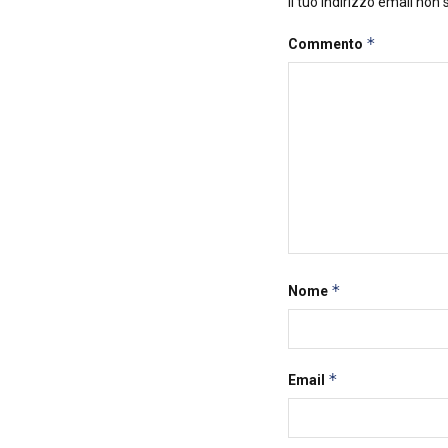
Il tuo indirizzo email non
*
Commento
*
Nome
*
Email