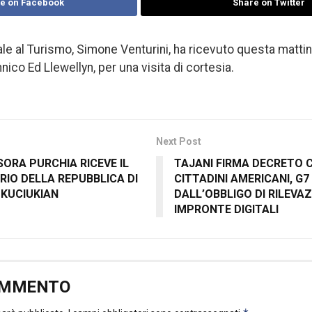
e on Facebook
Share on Twitter
 al Turismo, Simone Venturini, ha ricevuto questa mattina
nico Ed Llewellyn, per una visita di cortesia.
Next Post
SORA PURCHIA RICEVE IL
TAJANI FIRMA DECRETO 
IO DELLA REPUBBLICA DI
CITTADINI AMERICANI, G7
 KUCIUKIAN
DALL’OBBLIGO DI RILEVA
IMPRONTE DIGITALI
OMMENTO