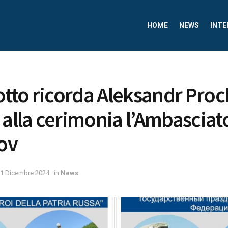
HOME
NEWS
INTE
Sotto ricorda Aleksandr Pro
 alla cerimonia l’Ambasciat
ov
1 Dicembre 2024
in
News