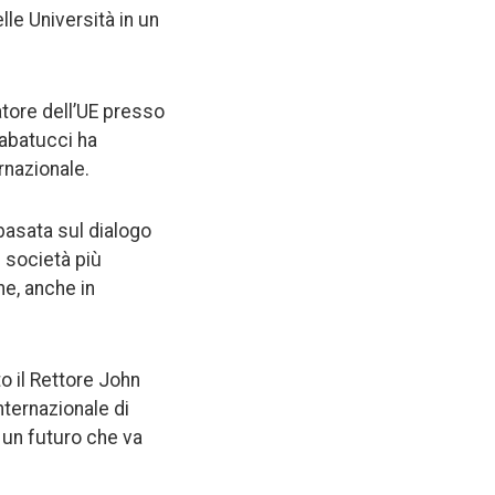
lle Università in un
atore dell’UE presso
Sabatucci ha
rnazionale.
 basata sul dialogo
 società più
he, anche in
o il Rettore John
ternazionale di
 un futuro che va