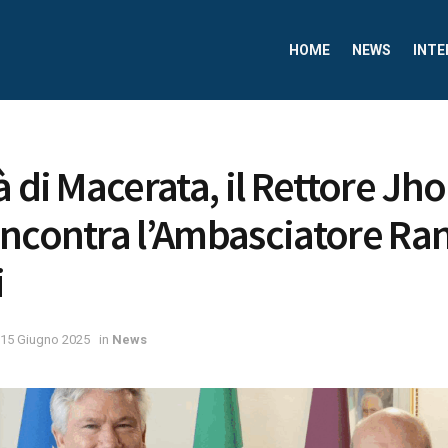
HOME
NEWS
INTE
à di Macerata, il Rettore Jh
ncontra l’Ambasciatore Ran
i
15 Giugno 2025
in
News