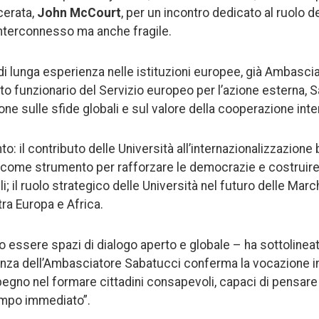
cerata,
John McCourt
, per un incontro dedicato al ruolo de
terconnesso ma anche fragile.
 di lunga esperienza nelle istituzioni europee, già Ambasci
lto funzionario del Servizio europeo per l’azione esterna, 
one sulle sfide globali e sul valore della cooperazione inte
to: il contributo delle Università all’internazionalizzazione
ere come strumento per rafforzare le democrazie e costruire
li; il ruolo strategico delle Università nel futuro delle Marc
tra Europa e Africa.
o essere spazi di dialogo aperto e globale – ha sottolineat
nza dell’Ambasciatore Sabatucci conferma la vocazione in
pegno nel formare cittadini consapevoli, capaci di pensare
tempo immediato”.