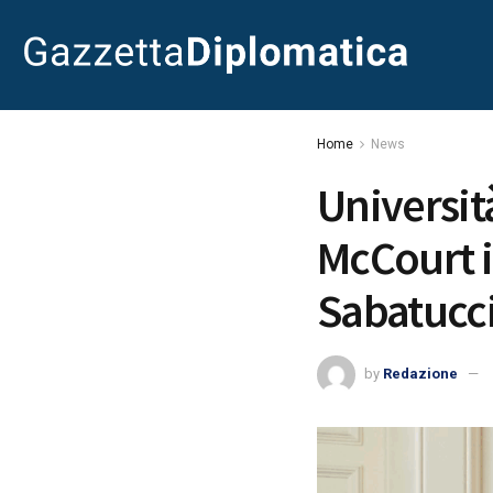
Home
News
Universit
McCourt i
Sabatucc
by
Redazione