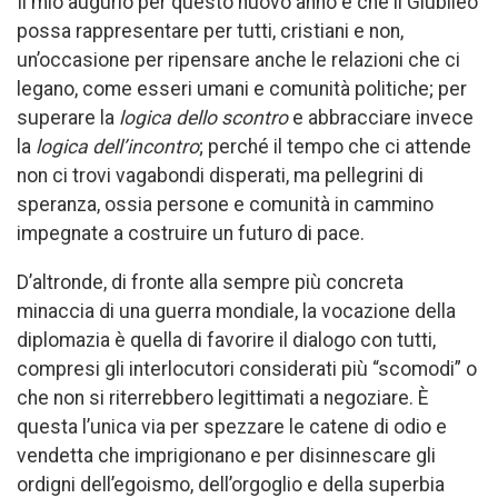
Il mio augurio per questo nuovo anno è che il Giubileo
possa rappresentare per tutti, cristiani e non,
un’occasione per ripensare anche le relazioni che ci
legano, come esseri umani e comunità politiche; per
superare la
logica dello scontro
e abbracciare invece
la
logica dell’incontro
; perché il tempo che ci attende
non ci trovi vagabondi disperati, ma pellegrini di
speranza, ossia persone e comunità in cammino
impegnate a costruire un futuro di pace.
D’altronde, di fronte alla sempre più concreta
minaccia di una guerra mondiale, la vocazione della
diplomazia è quella di favorire il dialogo con tutti,
compresi gli interlocutori considerati più “scomodi” o
che non si riterrebbero legittimati a negoziare. È
questa l’unica via per spezzare le catene di odio e
vendetta che imprigionano e per disinnescare gli
ordigni dell’egoismo, dell’orgoglio e della superbia