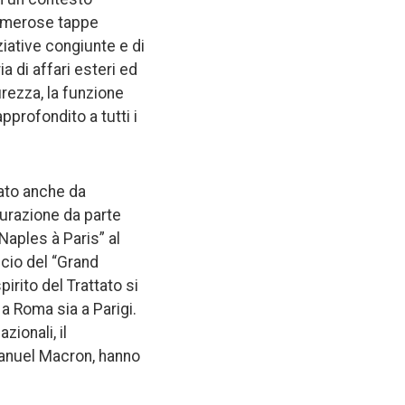
 numerose tappe
ziative congiunte e di
a di affari esteri ed
curezza, la funzione
pprofondito a tutti i
nato anche da
ugurazione da parte
aples à Paris” al
cio del “Grand
pirito del Trattato si
 a Roma sia a Parigi.
ionali, il
manuel Macron, hanno