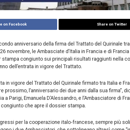
e on Facebook
Share on Twitter
condo anniversario della firma del Trattato del Quirinale tra 
26 novembre, le Ambasciate d’Italia in Francia e di Francia 
 stampa congiunto sui principali risultati raggiunti nella 
nno dell’entrata in vigore del Trattato.
ta in vigore del Trattato del Quirinale firmato tra Italia e Fr
 prossimo, l’anniversario dei due anni dalla sua firma”, di
lia a Parigi, Emanuela D’Alessandro, e l’Ambasciatore di Fr
le congiunto che apre il dossier stampa.
ogressi per la cooperazione italo-francese, sempre più sol
iungono i due Ambasciatori, che sottolineano altresì come “