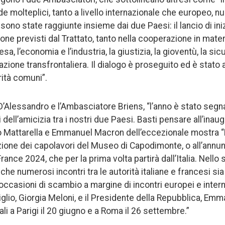
ide molteplici, tanto a livello internazionale che europeo,
 sono state raggiunte insieme dai due Paesi: il lancio di ini
one previsti dal Trattato, tanto nella cooperazione in materi
sa, l’economia e l’industria, la giustizia, la gioventù, la si
zione transfrontaliera. Il dialogo è proseguito ed è stato a
orità comuni”.
D’Alessandro e l’Ambasciatore Briens, “l’anno è stato seg
 dell’amicizia tra i nostri due Paesi. Basti pensare all’ina
o Mattarella e Emmanuel Macron dell’eccezionale mostra “N
zione dei capolavori del Museo di Capodimonte, o all’annun
ance 2024, che per la prima volta partirà dall’Italia. Nello s
nche numerosi incontri tra le autorità italiane e francesi sia
ccasioni di scambio a margine di incontri europei e internaz
glio, Giorgia Meloni, e il Presidente della Repubblica, Em
ali a Parigi il 20 giugno e a Roma il 26 settembre.”