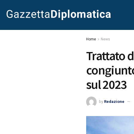
Home
News
Trattato 
congiunto
sul 2023
by
Redazione