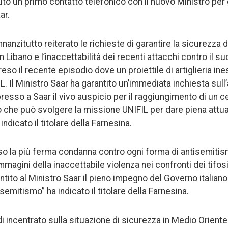
uto un primo contatto telefonico con il nuovo Ministro per g
ar.
innanzitutto reiterato le richieste di garantire la sicurezza 
 Libano e l’inaccettabilità dei recenti attacchi contro il s
eso il recente episodio dove un proiettile di artiglieria ine
IL. Il Ministro Saar ha garantito un’immediata inchiesta sull
esso a Saar il vivo auspicio per il raggiungimento di un c
lo che può svolgere la missione UNIFIL per dare piena attu
ndicato il titolare della Farnesina.
so la più ferma condanna contro ogni forma di antisemitis
mmagini della inaccettabile violenza nei confronti dei tifosi
ito al Ministro Saar il pieno impegno del Governo italiano 
semitismo” ha indicato il titolare della Farnesina.
ndi incentrato sulla situazione di sicurezza in Medio Oriente