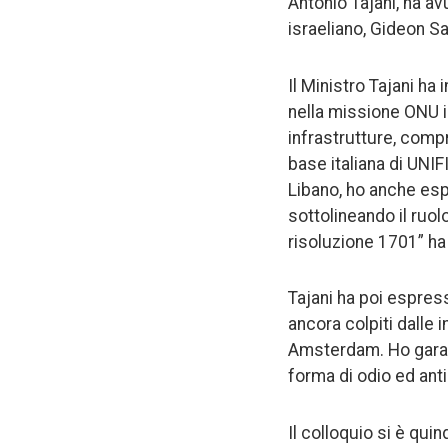
Antonio Tajani, ha av
israeliano, Gideon Sa
Il Ministro Tajani ha 
nella missione ONU in
infrastrutture, compr
base italiana di UNIF
Libano, ho anche espr
sottolineando il ruo
risoluzione 1701” ha i
Tajani ha poi espres
ancora colpiti dalle i
Amsterdam. Ho garant
forma di odio ed anti
Il colloquio si è qui