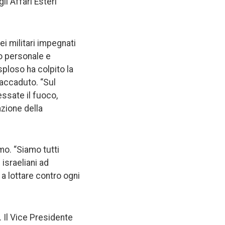
li Affari Esteri
dei militari impegnati
uo personale e
sploso ha colpito la
’accaduto. “Sul
essate il fuoco,
azione della
mo. “Siamo tutti
 israeliani ad
a lottare contro ogni
. Il Vice Presidente