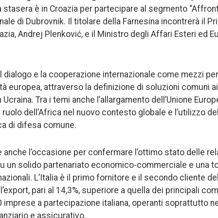
da stasera è in Croazia per partecipare al segmento “Affro
ale di Dubrovnik. Il titolare della Farnesina incontrerà il P
zia, Andrej Plenković, e il Ministro degli Affari Esteri ed E
il dialogo e la cooperazione internazionale come mezzi per 
tà europea, attraverso la definizione di soluzioni comuni ai 
in Ucraina. Tra i temi anche l’allargamento dell’Unione Europ
l ruolo dell’Africa nel nuovo contesto globale e l’utilizzo del
tica di difesa comune.
anche l’occasione per confermare l’ottimo stato delle relazi
u un solido partenariato economico-commerciale e una tot
rnazionali. L’Italia è il primo fornitore e il secondo cliente d
’export, pari al 14,3%, superiore a quella dei principali co
 imprese a partecipazione italiana, operanti soprattutto nei
nanziario e assicurativo.