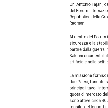
On. Antonio Tajani, 
del Forum Internazion
Repubblica della Croa
Radman.
Al centro del Forum 
sicurezza e la stabili
partire dalla guerra 
Balcani occidentali, i
artificiale nella poli
La missione fornisce 
due Paesi, fondate s
principali tavoli inte
quota di mercato dell
sono attive circa 400
tessile, del legno, fi