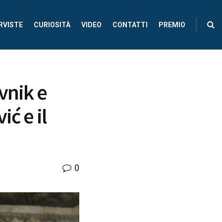
RVISTE
CURIOSITÀ
VIDEO
CONTATTI
PREMIO
vnik e
ć e il
0