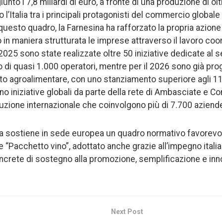
unto i 7,8 miliardi di euro, a fronte di una produzione di olt
o l’Italia tra i principali protagonisti del commercio global
questo quadro, la Farnesina ha rafforzato la propria azione
in maniera strutturata le imprese attraverso il lavoro coor
25 sono state realizzate oltre 50 iniziative dedicate al set
o di quasi 1.000 operatori, mentre per il 2026 sono già pr
to agroalimentare, con uno stanziamento superiore agli 11 m
no iniziative globali da parte della rete di Ambasciate e Co
uzione internazionale che coinvolgono più di 7.700 aziende 
alia sostiene in sede europea un quadro normativo favorevol
te “Pacchetto vino”, adottato anche grazie all’impegno itali
crete di sostegno alla promozione, semplificazione e inn
Next Post