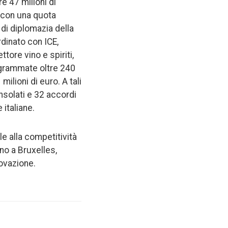
re 47 milioni di
e con una quota
 di diplomazia della
dinato con ICE,
tore vino e spiriti,
ogrammate oltre 240
ilioni di euro. A tali
nsolati e 32 accordi
italiane.
e alla competitività
ano a Bruxelles,
ovazione.