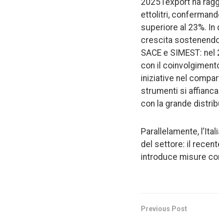
2025 l’export ha raggi
ettolitri, confermand
superiore al 23%. In 
crescita sostenendo 
SACE e SIMEST: nel 20
con il coinvolgiment
iniziative nel compar
strumenti si affianca
con la grande distrib
Parallelamente, l’It
del settore: il recen
introduce misure con
Previous Post