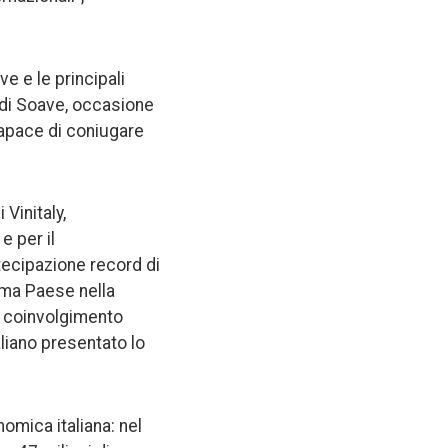
e e le principali
di Soave, occasione
capace di coniugare
Vinitaly,
e per il
tecipazione record di
ema Paese nella
l coinvolgimento
aliano presentato lo
nomica italiana: nel