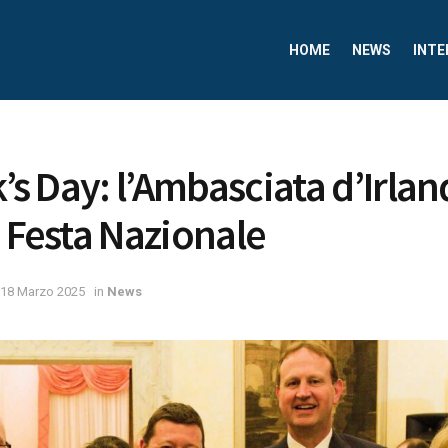
HOME
NEWS
INTE
k’s Day: l’Ambasciata d’Irla
a Festa Nazionale
18 Marzo 2025
in
News