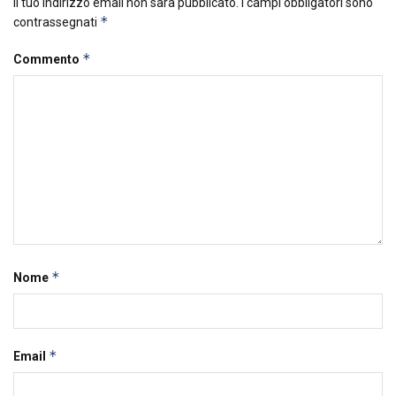
Il tuo indirizzo email non sarà pubblicato.
I campi obbligatori sono
*
contrassegnati
*
Commento
*
Nome
*
Email