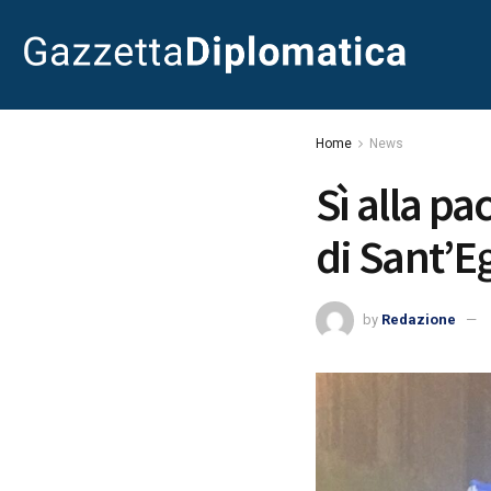
Home
News
Sì alla pa
di Sant’E
by
Redazione