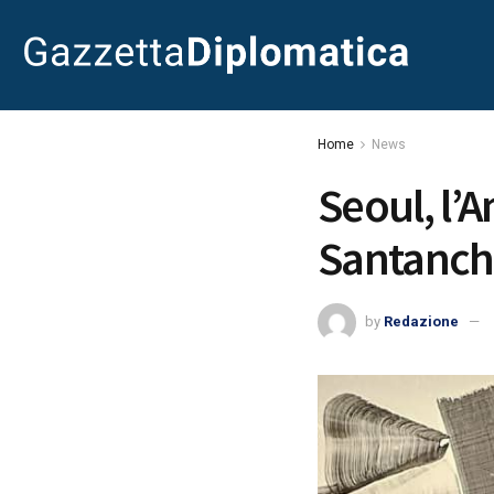
Home
News
Seoul, l’A
Santanchè
by
Redazione