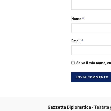
*
Nome
*
Email
Salva il mio nome, e
Gazzetta Diplomatica
- Testata g