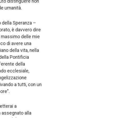
puto distinguere non
de umanità.
o della Speranza –
orato, è davvero dire
 al massimo delle mie
sco di avere una
ano della vita, nella
ella Pontificia
ferente della
ndo ecclesiale,
angelizzazione
vando a tutti, con un
ore”.
tterai a
 assegnato alla