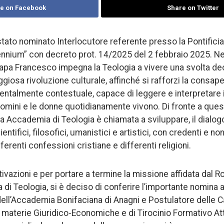
e on Facebook
Share on Twitter
stato nominato Interlocutore referente presso la Pontific
nnium” con decreto prot. 14/2025 del 2 febbraio 2025. Nel
 Papa Francesco impegna la Teologia a vivere una svolta de
giosa rivoluzione culturale, affinché si rafforzi la consa
ntalmente contestuale, capace di leggere e interpretare i
 uomini e le donne quotidianamente vivono. Di fronte a ques
ia Accademia di Teologia è chiamata a sviluppare, il dialog
cientifici, filosofici, umanistici e artistici, con credenti e n
ferenti confessioni cristiane e differenti religioni.
ivazioni e per portare a termine la missione affidata dal 
 di Teologia, si è deciso di conferire l’importante nomina 
ell’Accademia Bonifaciana di Anagni e Postulatore delle C
 materie Giuridico-Economiche e di Tirocinio Formativo At