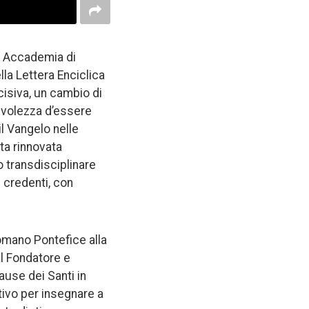
ia Accademia di
la Lettera Enciclica
cisiva, un cambio di
pevolezza d’essere
l Vangelo nelle
ta rinnovata
o transdisciplinare
on credenti, con
Romano Pontefice alla
al Fondatore e
ause dei Santi in
tivo per insegnare a