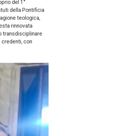
oprio del 1°
ti della Pontificia
ragione teologica,
uesta rinnovata
o transdisciplinare
on credenti, con