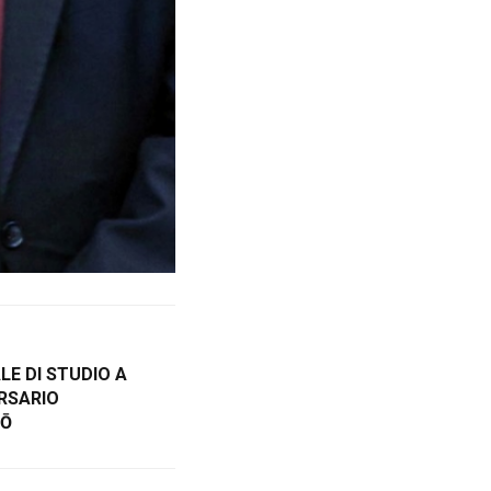
E DI STUDIO A
ERSARIO
HŌ