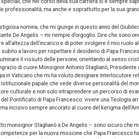
 speciali, che nel corso della sua carriera si è sempre sa
de professionalità, ma anche e soprattutto per la sua gran
tigiosa nomina, che mi giunge in questo anno del Giubile
Sante De Angelis – mi riempie d’orgoglio. Dire che sono on
 all’altezza dell’incarico e di poter svolgere il mio ruolo
 subito a lavoro per rispettare il desiderio di Papa France
luminare il vissuto delle persone, orientando al senso cristi
ingrazio di cuore Monsignor Antonio Staglianò, Presidente d
a in Vaticano che mi ha voluto designare Interlocutore re
Istituzionale papale che vede diverse personalità del mo
ettore culturale e non solo intraprendere un percorso di ev
del Pontificato di Papa Francesco: vivere una Teologia arri
ma incisivo sempre ancorato al cuore del kerigma dell’Am
tto monsignor Staglianò a De Angelis – sono sicuro che me
 competenze per la nuova missione che Papa Francesco ha