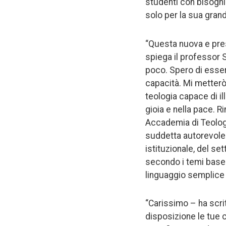
studenti con bisogni
solo per la sua gran
“Questa nuova e pres
spiega il professor 
poco. Spero di essere
capacità. Mi metterò
teologia capace di il
gioia e nella pace. R
Accademia di Teologi
suddetta autorevole 
istituzionale, del s
secondo i temi base 
linguaggio semplice 
“Carissimo – ha scri
disposizione le tue