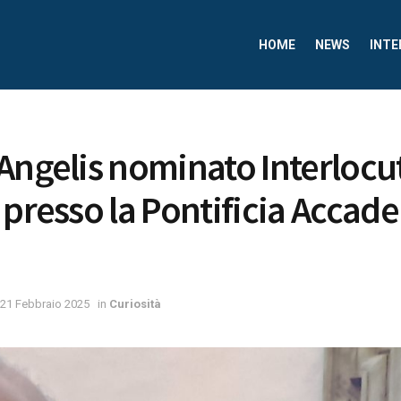
HOME
NEWS
INTE
Angelis nominato Interlocu
 presso la Pontificia Accad
21 Febbraio 2025
in
Curiosità