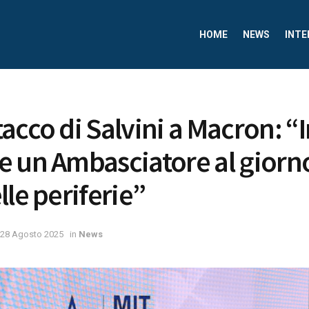
HOME
NEWS
INTE
acco di Salvini a Macron: “
 un Ambasciatore al giorno
lle periferie”
28 Agosto 2025
in
News