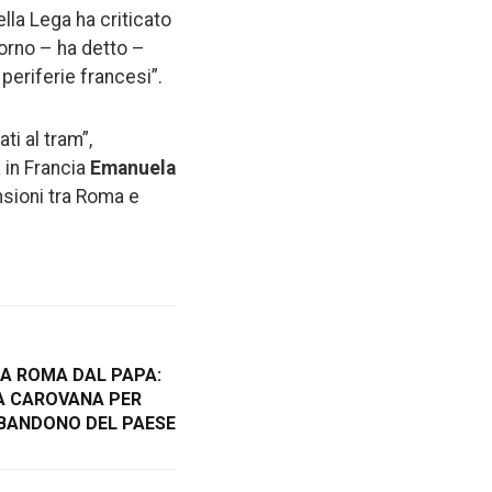
ella Lega ha criticato
orno – ha detto –
eriferie francesi”.
ti al tram”,
a in Francia
Emanuela
nsioni tra Roma e
O A ROMA DAL PAPA:
A CAROVANA PER
BBANDONO DEL PAESE