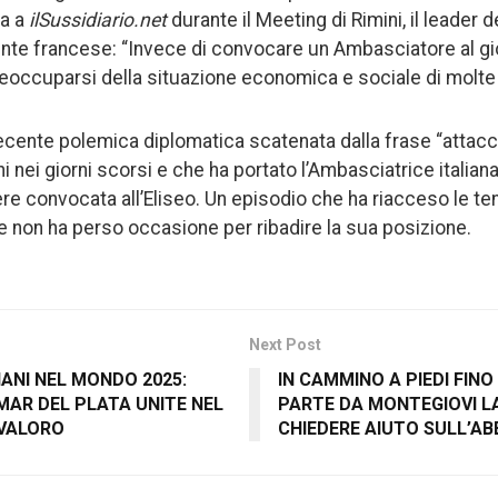
ta a
ilSussidiario.net
durante il Meeting di Rimini, il leader d
nte francese: “Invece di convocare un Ambasciatore al gi
ccuparsi della situazione economica e sociale di molte p
 recente polemica diplomatica scatenata dalla frase “attacca
i nei giorni scorsi e che ha portato l’Ambasciatrice italian
re convocata all’Eliseo. Un episodio che ha riacceso le te
he non ha perso occasione per ribadire la sua posizione.
Next Post
IANI NEL MONDO 2025:
IN CAMMINO A PIEDI FIN
 MAR DEL PLATA UNITE NEL
PARTE DA MONTEGIOVI L
AVALORO
CHIEDERE AIUTO SULL’A