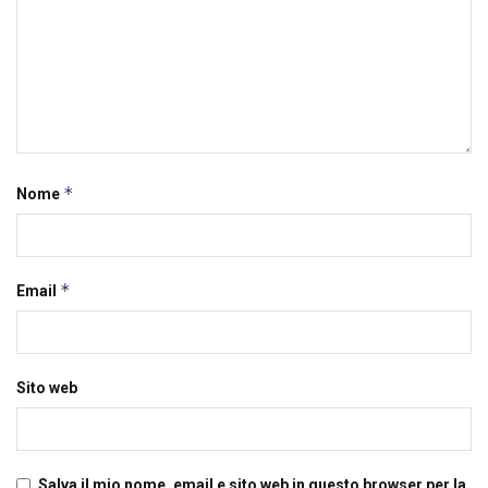
*
Nome
*
Email
Sito web
Salva il mio nome, email e sito web in questo browser per la