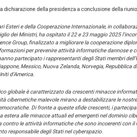
 la dichiarazione della presidenza a conclusione della riuni
fari Esteri e della Cooperazione Internazionale, in collabora
lio dei Ministri, ha ospitato il 22 e 23 maggio 2025 l’inco
nce Group, finalizzato a migliorare la cooperazione diplo
nformazioni per prevenire attività informatiche dannose e c
 hanno partecipato i rappresentanti degli Stati membri dell
iappone, Messico, Nuova Zelanda, Norvegia, Repubblica di
niti d’America.
co globale è caratterizzato da crescenti minacce informatic
vità cibernetiche malevole mirano a destabilizzare le nostr
emocratiche. Di fronte a queste sfide crescenti, i parteci
ica estera alle minacce attuali ed emergenti nel dominio cib
za contro le attività informatiche che sono incoerenti con i
to responsabile degli Stati nel cyberspazio.