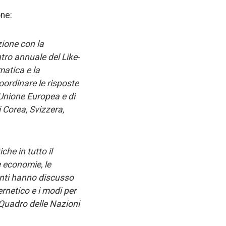
one:
zione con la
ntro annuale del Like-
matica e la
oordinare le risposte
’Unione Europea e di
 Corea, Svizzera,
he in tutto il
e economie, le
panti hanno discusso
ernetico e i modi per
l Quadro delle Nazioni