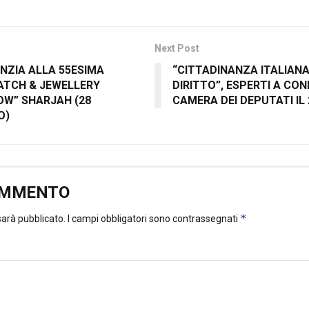
Next Post
NZIA ALLA 55ESIMA
“CITTADINANZA ITALIANA
WATCH & JEWELLERY
DIRITTO”, ESPERTI A CO
OW” SHARJAH (28
CAMERA DEI DEPUTATI IL
O)
OMMENTO
*
 sarà pubblicato.
I campi obbligatori sono contrassegnati