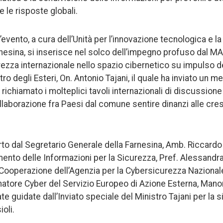
 le risposte globali.
’evento, a cura dell’Unità per l’innovazione tecnologica e l
rnesina, si inserisce nel solco dell’impegno profuso dal MA
curezza internazionale nello spazio cibernetico su impulso 
tro degli Esteri, On. Antonio Tajani, il quale ha inviato un m
a richiamato i molteplici tavoli internazionali di discussion
ollaborazione fra Paesi dal comune sentire dinanzi alle cre
rto dal Segretario Generale della Farnesina, Amb. Riccardo 
mento delle Informazioni per la Sicurezza, Pref. Alessandra
e Cooperazione dell’Agenzia per la Cybersicurezza Nazion
inatore Cyber del Servizio Europeo di Azione Esterna, Mano
e guidate dall’Inviato speciale del Ministro Tajani per la 
oli.