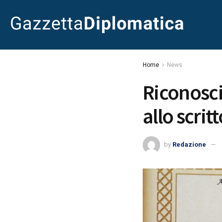
Home
News
Riconosci
allo scrit
by
Redazione