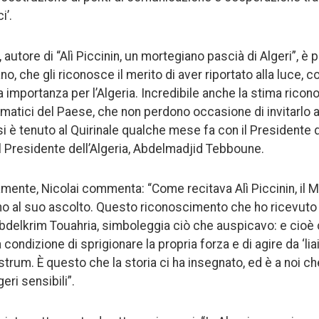
i’.
 autore di “Alì Piccinin, un mortegiano pascià di Algeri”, 
o, che gli riconosce il merito di aver riportato alla luce, co
ia importanza per l’Algeria. Incredibile anche la stima ricono
lomatici del Paese, che non perdono occasione di invitarlo a 
si è tenuto al Quirinale qualche mese fa con il Presidente 
il Presidente dell’Algeria, Abdelmadjid Tebboune.
mente, Nicolai commenta: “Come recitava Alì Piccinin, il Me
o al suo ascolto. Questo riconoscimento che ho ricevuto 
E Abdelkrim Touahria, simboleggia ciò che auspicavo: e cioè c
ondizione di sprigionare la propria forza e di agire da ‘liai
rum. È questo che la storia ci ha insegnato, ed è a noi che
ri sensibili”.