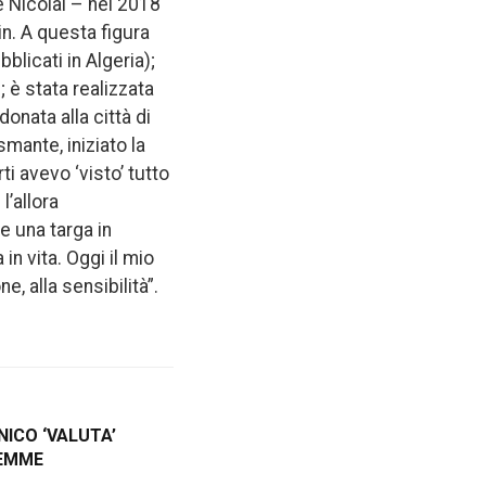
ge Nicolai – nel 2018
hin. A questa figura
bblicati in Algeria);
 è stata realizzata
onata alla città di
mante, iniziato la
ti avevo ‘visto’ tutto
’allora
e una targa in
 in vita. Oggi il mio
e, alla sensibilità”.
ICO ‘VALUTA’
LEMME