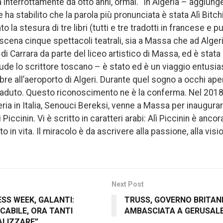
rla interrottamente da otto anni, ormai. “In Algeria – aggiun
e ha stabilito che la parola più pronunciata è stata Alì Bitc
 la stesura di tre libri (tutti e tre tradotti in francese e pu
cena cinque spettacoli teatrali, sia a Massa che ad Algeri;
i Carrara da parte del liceo artistico di Massa, ed è stata d
lude lo scrittore toscano – è stato ed è un viaggio entusias
obre all’aeroporto di Algeri. Durante quel sogno a occhi aper
duto. Questo riconoscimento ne è la conferma. Nel 2018 l
ria in Italia, Senouci Bereksi, venne a Massa per inaugurar
Piccinin. Vi è scritto in caratteri arabi: Alì Piccinin è ancora
n vita. Il miracolo è da ascrivere alla passione, alla vision
Next Post
SS WEEK, GALANTI:
TRUSS, GOVERNO BRITANN
CABILE, ORA TANTI
AMBASCIATA A GERUSA
ALIZZARE”