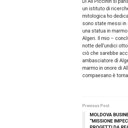
Di Alì Piccinin si pa
un istituto di ricerch
mitologica ho dedicato
sono state messi in s
una statua in marmo d
Algeri. Il mio – conc
notte dell’undici ott
ciò che sarebbe acca
ambasciatore dì Alge
marmo in onore di Alì 
compaesano è tornato i
Previous Post
MOLDOVA BUSINE
“MISSIONE IMPEC
PROGETTI DA RE