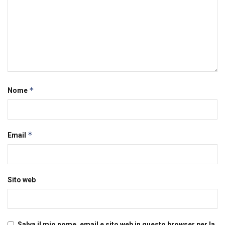
*
Nome
*
Email
Sito web
Salva il mio nome, email e sito web in questo browser per la