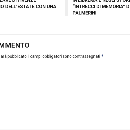
ARE DI FIRENZE
IN LIBRERIA E NEGLI STO
ZIO DELL’ESTATE CON UNA
“INTRECCI DI MEMORIA” 
PALMERINI
OMMENTO
*
 sarà pubblicato.
I campi obbligatori sono contrassegnati