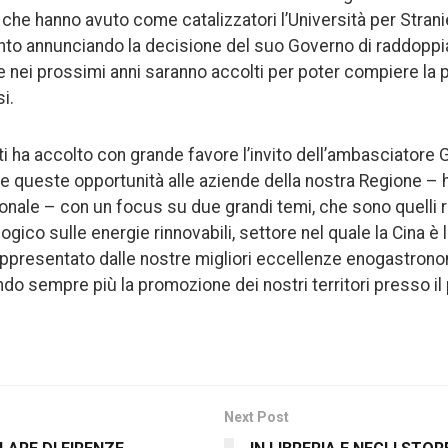
a, che hanno avuto come catalizzatori l’Università per Strani
ento annunciando la decisione del suo Governo di raddoppia
he nei prossimi anni saranno accolti per poter compiere la
i.
i ha accolto con grande favore l’invito dell’ambasciatore G
e queste opportunità alle aziende della nostra Regione – 
ionale – con un focus su due grandi temi, che sono quelli 
gico sulle energie rinnovabili, settore nel quale la Cina è l
appresentato dalle nostre migliori eccellenze enogastrono
do sempre più la promozione dei nostri territori presso il
Next Post