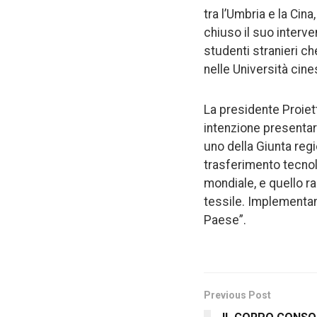
tra l’Umbria e la Cin
chiuso il suo interv
studenti stranieri c
nelle Università cines
La presidente Proiett
intenzione presentar
uno della Giunta reg
trasferimento tecnolo
mondiale, e quello r
tessile. Implementan
Paese”.
Previous Post