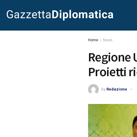
Home
News
Regione U
Proietti 
by
Redazione