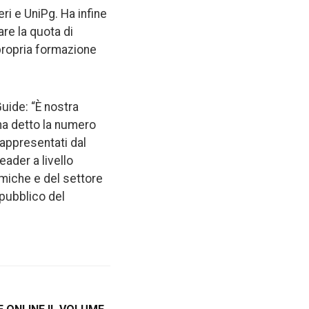
eri e UniPg. Ha infine
re la quota di
 propria formazione
uide: “È nostra
ha detto la numero
rappresentati dal
eader a livello
miche e del settore
 pubblico del