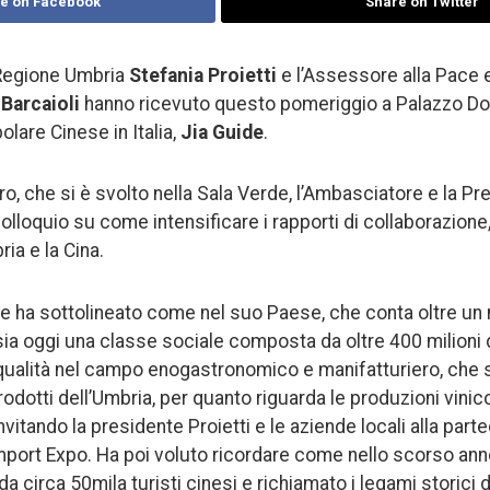
e on Facebook
Share on Twitter
 Regione Umbria
Stefania Proietti
e l’Assessore alla Pace 
 Barcaioli
hanno ricevuto questo pomeriggio a Palazzo Do
lare Cinese in Italia,
Jia Guide
.
ro, che si è svolto nella Sala Verde, l’Ambasciatore e la P
olloquio su come intensificare i rapporti di collaborazione
bria e la Cina.
 ha sottolineato come nel suo Paese, che conta oltre un 
ci sia oggi una classe sociale composta da oltre 400 milioni
 qualità nel campo enogastronomico e manifatturiero, che s
rodotti dell’Umbria, per quanto riguarda le produzioni vinico
vitando la presidente Proietti e le aziende locali alla parte
Import Expo. Ha poi voluto ricordare come nello scorso ann
da circa 50mila turisti cinesi e richiamato i legami storici