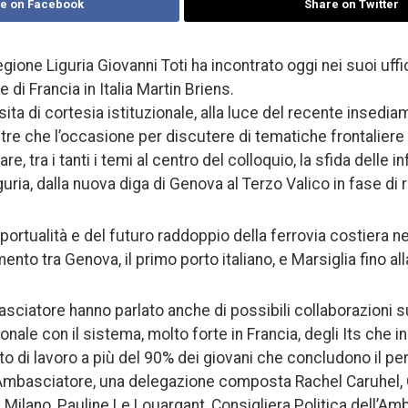
e on Facebook
Share on Twitter
egione Liguria Giovanni Toti ha incontrato oggi nei suoi uffi
 di Francia in Italia Martin Briens.
isita di cortesia istituzionale, alla luce del recente insedi
ltre che l’occasione per discutere di tematiche frontalier
are, tra i tanti i temi al centro del colloquio, la sfida delle i
guria, dalla nuova diga di Genova al Terzo Valico in fase di 
 portualità e del futuro raddoppio della ferrovia costiera n
mento tra Genova, il primo porto italiano, e Marsiglia fino al
asciatore hanno parlato anche di possibili collaborazioni s
ale con il sistema, molto forte in Francia, degli Its che in
o di lavoro a più del 90% dei giovani che concludono il per
mbasciatore, una delegazione composta Rachel Caruhel,
 Milano, Pauline Le Louargant, Consigliera Politica dell’A