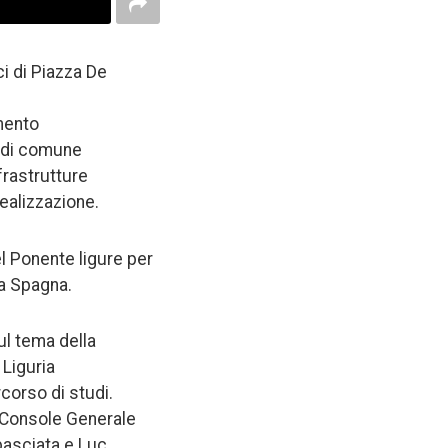
ci di Piazza De
amento
e di comune
nfrastrutture
realizzazione.
el Ponente ligure per
la Spagna.
ul tema della
 Liguria
corso di studi.
 Console Generale
mbasciata e Luc