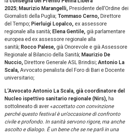
la
consegna del Premio Penna Libera
2025
;
Maurizio Marangelli,
Presidente dell’Ordine dei
Giornalisti della Puglia;
Tommaso Cerno,
Direttore
del Tempo;
Pierluigi Lopalco,
ex assessore
regionale alla sanità;
Elena Gentile,
già parlamentare
europea ed ex assessore regionale alla
sanità;
Rocco Palese,
già Onorevole e già Assessore
Regionale al Bilancio della Sanità;
Maurizio De
Nuccio,
Direttore Generale ASL Brindisi;
Antonio La
Scala,
Avvocato penalista del Foro di Bari e Docente
universitario;
L’Avvocato Antonio La Scala, già coordinatore del
Nucleo ispettivo sanitario regionale (Nirs),
ha
sottolineato di aver «
accettato con convinzione
perché questo festival è un’occasione di confronto
civile e profondo. In sanità servono rigore, ma anche
ascolto e dialogo. È un bene che se ne parli in una