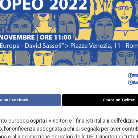
e on Facebook
Share on Twitter
to europeo ospita i vincitori e i finalisti italiani dell’ediz
, l’onorificenza assegnata a chi si segnala per aver contrib
a e alla promozione dei valori della UE. I vincitori di tutt