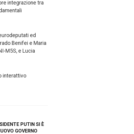
re integrazione tra
ndamentali
 eurodeputati ed
 Brado Benifei e Maria
 NI-M5S, e Lucia
 interattivo
SIDENTE PUTIN SI È
NUOVO GOVERNO