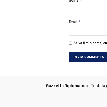
*
Nome
*
Email
Salva il mio nome, e
Gazzetta Diplomatica
- Testata g