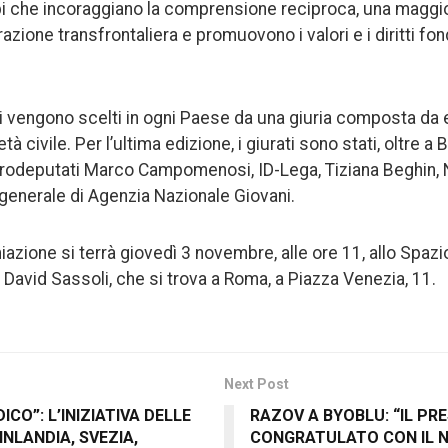
i che incoraggiano la comprensione reciproca, una maggio
azione transfrontaliera e promuovono i valori e i diritti fo
itori vengono scelti in ogni Paese da una giuria composta da
à civile. Per l’ultima edizione, i giurati sono stati, oltre a
 eurodeputati Marco Campomenosi, ID-Lega, Tiziana Beghin,
 generale di Agenzia Nazionale Giovani.
azione si terrà giovedì 3 novembre, alle ore 11, allo Spazio
David Sassoli, che si trova a Roma, a Piazza Venezia, 11.
Next Post
CO”: L’INIZIATIVA DELLE
RAZOV A BYOBLU: “IL PRE
INLANDIA, SVEZIA,
CONGRATULATO CON IL 