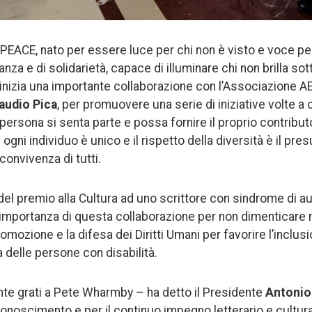
PEACE, nato per essere luce per chi non è visto e voce per
za e di solidarietà, capace di illuminare chi non brilla sotto
nizia una importante collaborazione con l’Associazione A
audio Pica
, per promuovere una serie di iniziative volte a 
persona si senta parte e possa fornire il proprio contributo
ni individuo è unico e il rispetto della diversità è il pr
convivenza di tutti.
del premio alla Cultura ad uno scrittore con sindrome di au
l’importanza di questa collaborazione per non dimenticare
romozione e la difesa dei Diritti Umani per favorire l’inclu
delle persone con disabilità.
 grati a Pete Wharmby – ha detto il Presidente
Antonio
onoscimento e per il continuo impegno letterario e cultur