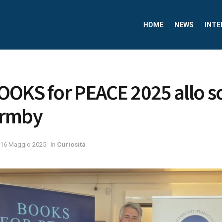
HOME
NEWS
INTE
OKS for PEACE 2025 allo sc
armby
16 Maggio 2025
in
Curiosità