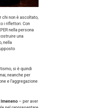
 chi non è ascoltato,
 i riflettori. Con
EPER nella persona
costruire una
, nella
esupposto
tismo, si è quindi
 mai, neanche per
sione e l’aggregazione
 Imeneno
– per aver
ale nel rappresentare