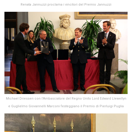
Renata Jannuzzi proclama i vincitori del Premio Jannuzzi
Michael Driessen con l’Ambasciatore del Regno Unito Lord Edward Llewellyn
e Guglielmo Giovannelli Marconi festeggiano il Premio di Pierluigi Puglia