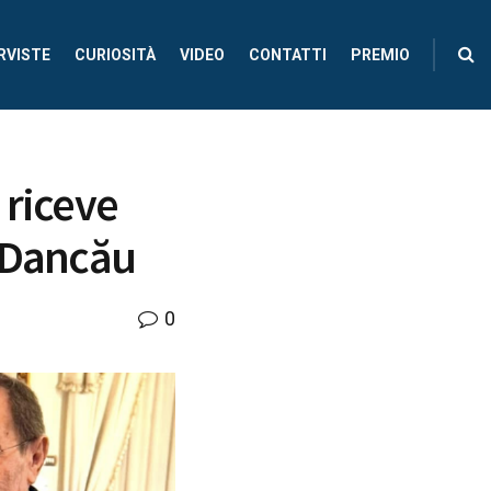
RVISTE
CURIOSITÀ
VIDEO
CONTATTI
PREMIO
 riceve
a Dancău
0