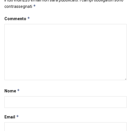
Il tuo indirizzo email non sarà pubblicato.
I campi obbligatori sono
*
contrassegnati
*
Commento
*
Nome
*
Email