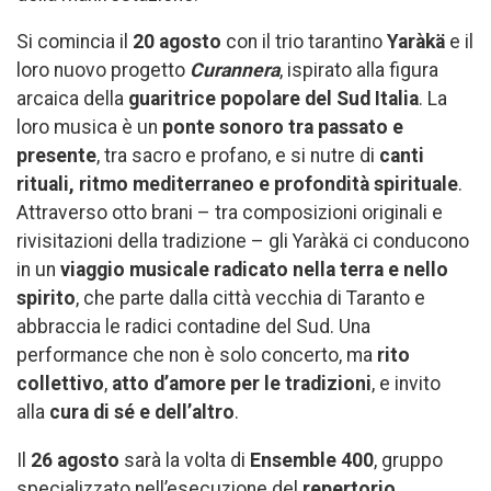
Si comincia il
20 agosto
con il trio tarantino
Yaràkä
e il
loro nuovo progetto
Curannera
, ispirato alla figura
arcaica della
guaritrice popolare del Sud Italia
. La
loro musica è un
ponte sonoro tra passato e
presente
, tra sacro e profano, e si nutre di
canti
rituali, ritmo mediterraneo e profondità spirituale
.
Attraverso otto brani – tra composizioni originali e
rivisitazioni della tradizione – gli Yaràkä ci conducono
in un
viaggio musicale radicato nella terra e nello
spirito
, che parte dalla città vecchia di Taranto e
abbraccia le radici contadine del Sud. Una
performance che non è solo concerto, ma
rito
collettivo
,
atto d’amore per le tradizioni
, e invito
alla
cura di sé e dell’altro
.
Il
26 agosto
sarà la volta di
Ensemble 400
, gruppo
specializzato nell’esecuzione del
repertorio