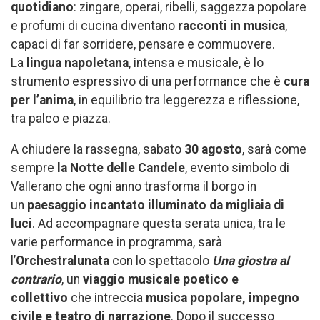
quotidiano
: zingare, operai, ribelli, saggezza popolare
e profumi di cucina diventano
racconti in musica
,
capaci di far sorridere, pensare e commuovere.
La
lingua napoletana
, intensa e musicale, è lo
strumento espressivo di una performance che è
cura
per l’anima
, in equilibrio tra leggerezza e riflessione,
tra palco e piazza.
A chiudere la rassegna, sabato
30 agosto
, sarà come
sempre
la Notte delle Candele
, evento simbolo di
Vallerano che ogni anno trasforma il borgo in
un
paesaggio incantato illuminato da migliaia di
luci
. Ad accompagnare questa serata unica, tra le
varie performance in programma, sarà
l’
Orchestralunata
con lo spettacolo
Una giostra al
contrario
, un
viaggio musicale poetico e
collettivo
che intreccia
musica popolare, impegno
civile e teatro di narrazione
. Dopo il successo