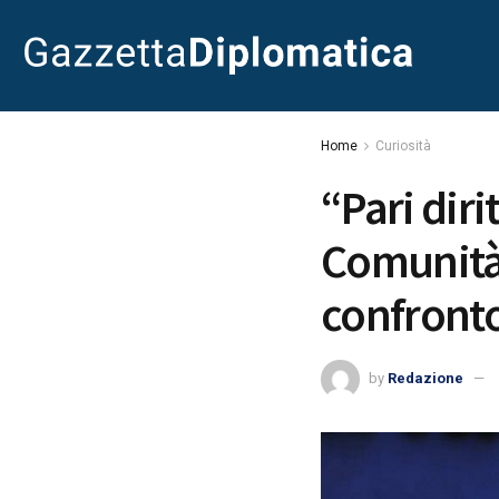
Home
Curiosità
“Pari diri
Comunità 
confront
by
Redazione