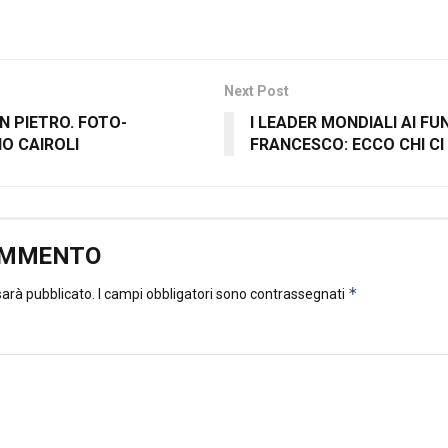
Next Post
AN PIETRO. FOTO-
I LEADER MONDIALI AI FU
O CAIROLI
FRANCESCO: ECCO CHI CI
OMMENTO
*
 sarà pubblicato.
I campi obbligatori sono contrassegnati