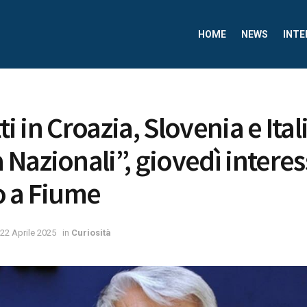
HOME
NEWS
INTE
tti in Croazia, Slovenia e Ital
Nazionali”, giovedì intere
o a Fiume
22 Aprile 2025
in
Curiosità