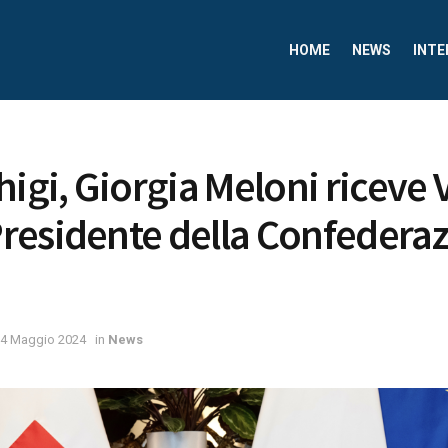
HOME
NEWS
INTE
higi, Giorgia Meloni riceve 
residente della Confedera
4 Maggio 2024
in
News