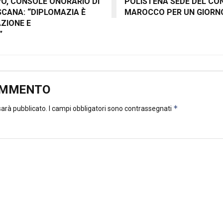
VO, CONSOLE ONORARIO DI
POLISTENA SEDE DEL CO
SCANA: “DIPLOMAZIA È
MAROCCO PER UN GIORN
ZIONE E
”
OMMENTO
*
 sarà pubblicato.
I campi obbligatori sono contrassegnati