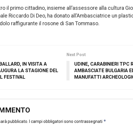
tro il primo cittadino, insieme all’assessore alla cultura G
ale Riccardo Di Deo, ha donato all’Ambasciatrice un plasti
olo raffigurante il rosone di San Tommaso.
Next Post
ALLARD, IN VISITA A
UDINE, CARABINIERI TPC
AUGURA LA STAGIONE DEL
AMBASCIATE BULGARIA E
 FESTIVAL
MANUFATTI ARCHEOLOGIC
OMMENTO
*
 sarà pubblicato.
I campi obbligatori sono contrassegnati