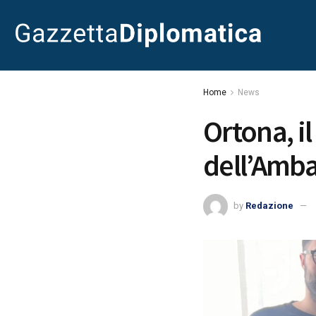
Home
News
Ortona, il
dell’Amba
by
Redazione