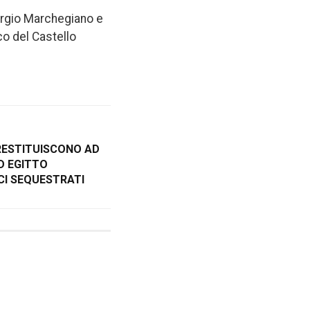
iorgio Marchegiano e
co del Castello
 RESTITUISCONO AD
D EGITTO
I SEQUESTRATI