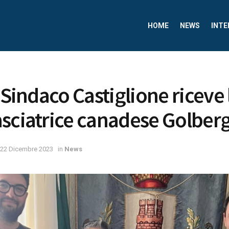
HOME
NEWS
INTE
 Sindaco Castiglione riceve l
sciatrice canadese Golber
22 Dicembre 2023
in
News