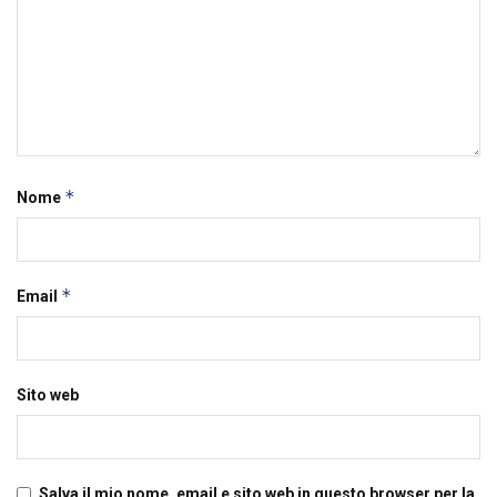
*
Nome
*
Email
Sito web
Salva il mio nome, email e sito web in questo browser per la