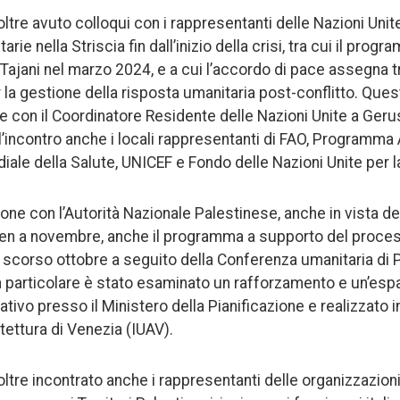
ltre avuto colloqui con i rappresentanti delle Nazioni Unit
tarie nella Striscia fin dall’inizio della crisi, tra cui il pr
 Tajani nel marzo 2024, e a cui l’accordo di pace assegna tr
 la gestione della risposta umanitaria post-conflitto. Quest
ne con il Coordinatore Residente delle Nazioni Unite a Ge
ll’incontro anche i locali rappresentanti di FAO, Programma
ale della Salute, UNICEF e Fondo delle Nazioni Unite per l
one con l’Autorità Nazionale Palestinese, anche in vista della
n a novembre, anche il programma a supporto del proces
 scorso ottobre a seguito della Conferenza umanitaria di
 In particolare è stato esaminato un rafforzamento e un’esp
tivo presso il Ministero della Pianificazione e realizzato
itettura di Venezia (IUAV).
ltre incontrato anche i rappresentanti delle organizzazioni 