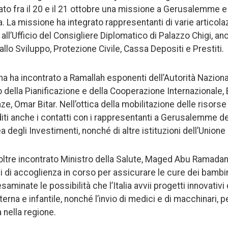
ato fra il 20 e il 21 ottobre una missione a Gerusalemme e
. La missione ha integrato rappresentanti di varie articolaz
 all’Ufficio del Consigliere Diplomatico di Palazzo Chigi, anc
llo Sviluppo, Protezione Civile, Cassa Depositi e Prestiti.
na ha incontrato a Ramallah esponenti dell’Autorità Naziona
ro della Pianificazione e della Cooperazione Internazionale
nze, Omar Bitar. Nell’ottica della mobilitazione delle risorse
iti anche i contatti con i rappresentanti a Gerusalemme d
 degli Investimenti, nonché di altre istituzioni dell’Unione
oltre incontrato Ministro della Salute, Maged Abu Ramadan,
 di accoglienza in corso per assicurare le cure dei bambin
aminate le possibilità che l’Italia avvii progetti innovativi
erna e infantile, nonché l’invio di medici e di macchinari, p
a nella regione.