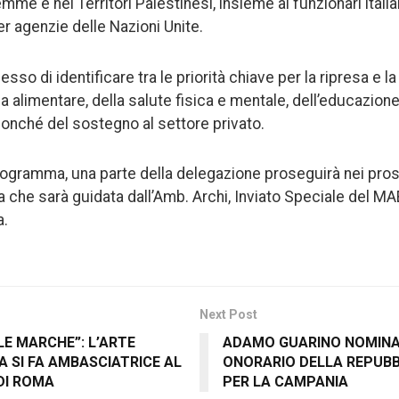
me e nei Territori Palestinesi, insieme ai funzionari itali
r agenzie delle Nazioni Unite.
so di identificare tra le priorità chiave per la ripresa e la
a alimentare, della salute fisica e mentale, dell’educazion
nonché del sostegno al settore privato.
ogramma, una parte della delegazione proseguirà nei pros
 che sarà guidata dall’Amb. Archi, Inviato Speciale del MA
a.
Next Post
LE MARCHE”: L’ARTE
ADAMO GUARINO NOMIN
SI FA AMBASCIATRICE AL
ONORARIO DELLA REPUBB
DI ROMA
PER LA CAMPANIA