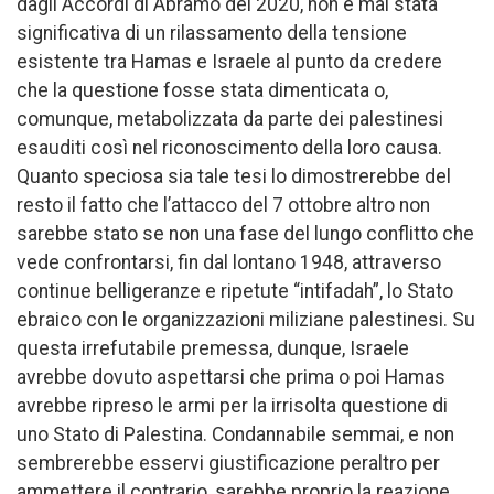
dagli Accordi di Abramo del 2020, non è mai stata
significativa di un rilassamento della tensione
esistente tra Hamas e Israele al punto da credere
che la questione fosse stata dimenticata o,
comunque, metabolizzata da parte dei palestinesi
esauditi così nel riconoscimento della loro causa.
Quanto speciosa sia tale tesi lo dimostrerebbe del
resto il fatto che l’attacco del 7 ottobre altro non
sarebbe stato se non una fase del lungo conflitto che
vede confrontarsi, fin dal lontano 1948, attraverso
continue belligeranze e ripetute “intifadah”, lo Stato
ebraico con le organizzazioni miliziane palestinesi. Su
questa irrefutabile premessa, dunque, Israele
avrebbe dovuto aspettarsi che prima o poi Hamas
avrebbe ripreso le armi per la irrisolta questione di
uno Stato di Palestina. Condannabile semmai, e non
sembrerebbe esservi giustificazione peraltro per
ammettere il contrario, sarebbe proprio la reazione