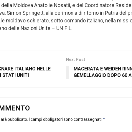
a della Moldova Anatolie Nosatii, e del Coordinatore Resid
, Simon Springett, alla cerimonia di ritorno in Patria del 
ale moldavo schierato, sotto comando italiano, nella missio
ano delle Nazioni Unite – UNIFIL.
Next Post
GNARE ITALIANO NELLE
MACERATA E WEIDEN RINN
 STATI UNITI
GEMELLAGGIO DOPO 60 A
OMMENTO
*
 sarà pubblicato.
I campi obbligatori sono contrassegnati