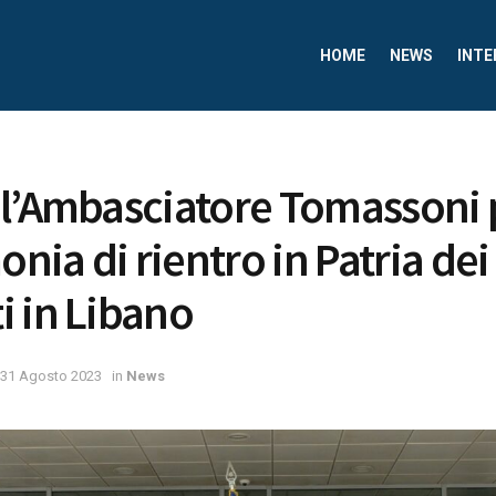
HOME
NEWS
INTE
l’Ambasciatore Tomassoni 
onia di rientro in Patria dei 
 in Libano
31 Agosto 2023
in
News