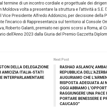
, al termine di un incontro cordiale e progettuale dei dirige
 Moldova volta a presentare la struttura e l’attività a S.E.
il Vice Presidente Alfredo Addonizio, per decisione della 
te l’incarico di Rappresentanza sul territorio al Console On
, Roberto Galanti, premiato nei giorni scorsi a Roma, al Cir
o dell’Anno 2023 dalla Giuria del Premio Gazzetta Diplom
Next Post
NGTON DELLA DELEGAZIONE
RASHAD ASLANOV, AMBA
 AMICIZIA ITALIA-STATI
REPUBBLICA DELL’AZERBAI
ONE INTERPARLAMENTARE
AUGURIAMO CHE L’ARMEN
RISPOSTA ADEGUATA AI N
OGGI ABBIAMO L’OPPORT
RAGGIUNGERE UNA PACE I
PORTARE BENESSERE E P
CAUCASO”