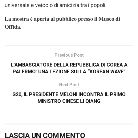
universale e veicolo di amicizia tra i popoli.
𝐋𝐚 𝐦𝐨𝐬𝐭𝐫𝐚 𝐞̀ 𝐚𝐩𝐞𝐫𝐭𝐚 𝐚𝐥 𝐩𝐮𝐛𝐛𝐥𝐢𝐜𝐨 𝐩𝐫𝐞𝐬𝐬𝐨 𝐢𝐥 𝐌𝐮𝐬𝐞𝐨 𝐝𝐢
𝐎𝐟𝐟𝐢𝐝𝐚.
Previous Post
L’AMBASCIATORE DELLA REPUBBLICA DI COREA A
PALERMO: UNA LEZIONE SULLA “KOREAN WAVE”
Next Post
G20, IL PRESIDENTE MELONI INCONTRA IL PRIMO
MINISTRO CINESE LI QIANG
LASCIA UN COMMENTO