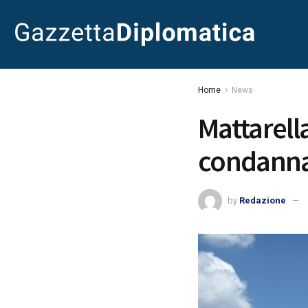
Home
News
Mattarell
condanna 
by
Redazione