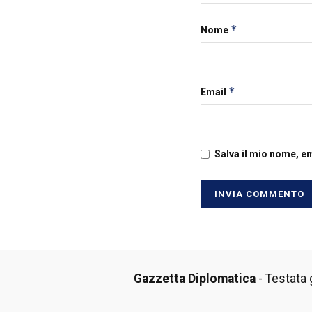
*
Nome
*
Email
Salva il mio nome, e
Gazzetta Diplomatica
- Testata g