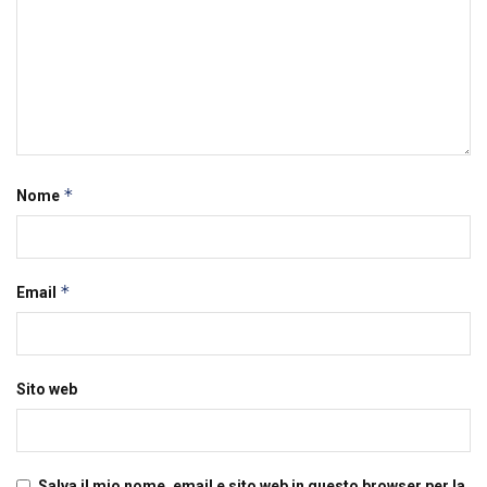
*
Nome
*
Email
Sito web
Salva il mio nome, email e sito web in questo browser per la