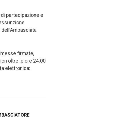
à di partecipazione e
 assunzione
e dell’Ambasciata
smesse firmate,
non oltre le ore 24:00
a elettronica:
MBASCIATORE