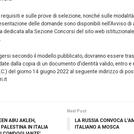
 requisiti e sulle prove di selezione, nonché sulle modalit
esentazione delle domande sono disponibili nell’Avviso di
na dedicata alla Sezione Concorsi del sito web istituzional
.
gersi secondo il modello pubblicato, dovranno essere tra
te dalla copia di un documento d’identità valido, entro e 
C.) del giorno 14 giugno 2022 al seguente indirizzo di post
.it
Next Post
REEN ABU AKLEH,
LA RUSSIA CONVOCA L’A
 PALESTINA IN ITALIA
ITALIANO A MOSCA
DI CONDOGLIANZE’